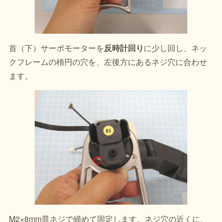
首（下）サーボモーターを
反時計回り
に少し回し、ネッ
クフレームの楕円の穴を、左後方にあるネジ穴に合わせ
ます。
M2×8mm皿ネジで締めて固定します。ネジ穴の近くに、