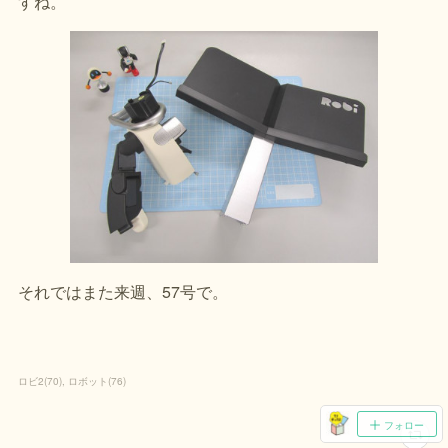
すね。
それではまた来週、57号で。
ロビ2
(
70
)
ロボット
(
76
)
フォロー